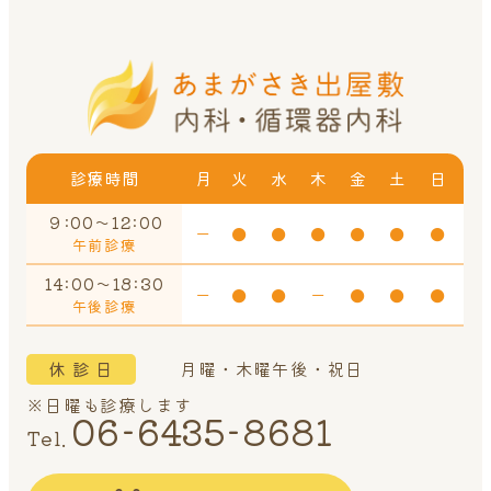
診療時間
月
火
水
木
金
土
日
９:00～12:00
ー
●
●
●
●
●
●
午前診療
14:00～18:30
ー
●
●
ー
●
●
●
午後診療
休 診 日
月曜・木曜午後・祝日
※日曜も診療します
06-6435-8681
Tel.