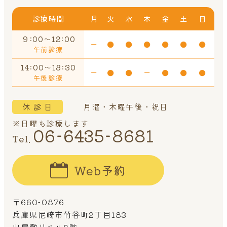
診療時間
月
火
水
木
金
土
日
９:00～12:00
ー
●
●
●
●
●
●
午前診療
14:00～18:30
ー
●
●
ー
●
●
●
午後診療
休 診 日
月曜・木曜午後・祝日
※日曜も診療します
06-6435-8681
Tel.
Web予約
〒660-0876
兵庫県尼崎市竹谷町2丁目183