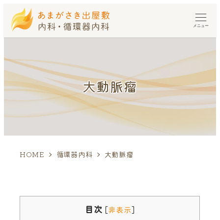
メニュー
大動脈瘤
HOME
循環器内科
大動脈瘤
目次
[
非表示
]