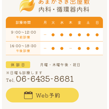
診療時間
月
火
水
木
金
土
日
９:00～12:00
ー
●
●
●
●
●
●
午前診療
14:00～18:30
ー
●
●
ー
●
●
●
午後診療
休 診 日
月曜・木曜午後・祝日
※日曜も診療します
06-6435-8681
Tel.
Web予約