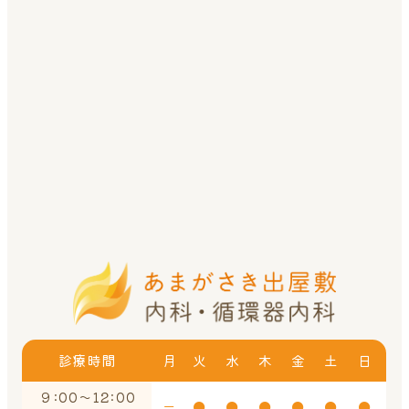
診療時間
月
火
水
木
金
土
日
９:00～12:00
ー
●
●
●
●
●
●