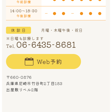
午前診療
14:00～18:30
ー
●
●
ー
●
●
●
午後診療
休 診 日
月曜・木曜午後・祝日
※日曜も診療します
06-6435-8681
Tel.
Web予約
〒660-0876
兵庫県尼崎市竹谷町2丁目183
出屋敷リベル2階