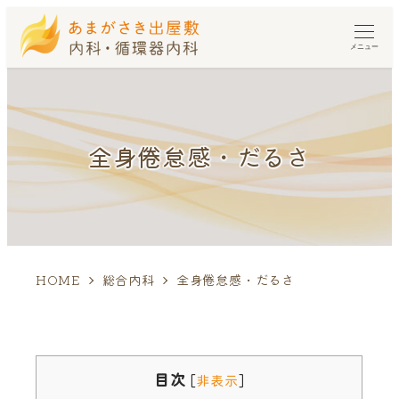
メニュー
全身倦怠感・だるさ
HOME
総合内科
全身倦怠感・だるさ
目次
[
非表示
]